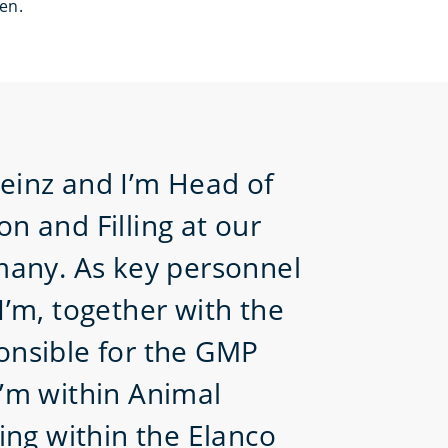
en.
einz and I’m Head of
n and Filling at our
rmany. As key personnel
I’m, together with the
onsible for the GMP
I’m within Animal
king within the Elanco