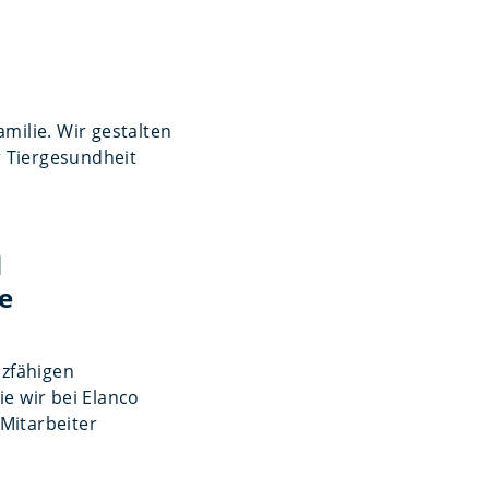
amilie. Wir gestalten
 Tiergesundheit
d
le
nzfähigen
e wir bei Elanco
 Mitarbeiter