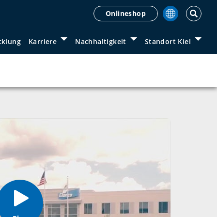
Onlineshop
cklung
Karriere
Nachhaltigkeit
Standort Kiel
enstleistungen
”
Show submenu for “
Karriere
Show submenu for “
”
Show 
Nachh