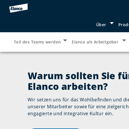
Über
Prod
Show sub
Teil des Teams werden
Elanco als Arbeitgeber
Show submenu for “
Teil des Te
Sh
Warum sollten Sie fü
Elanco arbeiten?
Wir setzen uns für das Wohlbefinden und di
unserer Mitarbeiter sowie für eine zielgerich
engagierte und integrative Kultur ein.