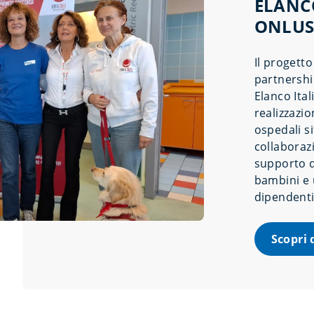
ELANCO
ONLU
Il progett
partnershi
Elanco Ital
realizzazio
ospedali s
collaboraz
supporto de
bambini e 
dipendenti 
Scopri 