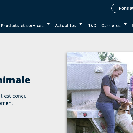
Fondat
Produits et services
Actualités
R&D
Carrières
ow submenu for “
À propos d'Elanco
Show submenu for “
”
Show submenu for “
Produits et services
Actual
Sho
”
nimale
t est conçu
lement