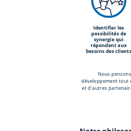
Identifier les
possibilités de
synergie qui
répondent aux
besoins des client
Nous pensons q
développement tout en
et d'autres partenai
Notre philoso